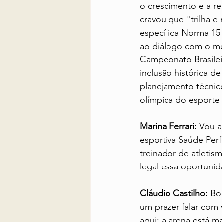
o crescimento e a re
cravou que "trilha e
específica Norma 15 
ao diálogo com o me
Campeonato Brasilei
inclusão histórica d
planejamento técnico
olímpica do esporte 
Marina Ferrari:
 Vou a
esportiva Saúde Per
treinador de atletis
legal essa oportunid
Cláudio Castilho:
 Bo
um prazer falar com
aqui; a arena está m