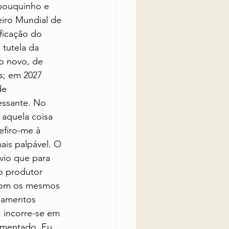
 pouquinho e 
iro Mundial de 
ficação do 
tutela da 
o novo, de 
s; em 2027 
de 
essante. No 
 aquela coisa 
firo-me à 
ais palpável. O 
vio que para 
o produtor 
com os mesmos 
lamentos 
 incorre-se em 
umentado. Eu 