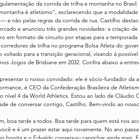
gulamentação da corrida de trilha e montanha no Brasil.
 montanha é atletismo", esclarecendo que a modalidade 
— e não pelas regras da corrida de rua. Castilho destac
rcado e anunciou três grandes novidades: a criação de 
ro em formato de circuito por etapas para a temporada 
e corredores de trilha no programa Bolsa Atleta do gover
 voltado para a transição geracional, visando à possível 
nos Jogos de Brisbane em 2032. Confira abaixo a entrevi
presentar o nosso convidado: ele é sócio-fundador da a
formance, é CEO da Confederação Brasileira de Atletis
mo nível 4 da World Athletics. Estou ao lado de Cláudio 
ade de conversar contigo, Castilho. Bem-vindo ao nosso
m, boa tarde a todos. Boa tarde para quem está nos a
 você e é um prazer estar aqui novamente. No ano passa
ais bonita e o Edvaldo conseguiu caprichar ainda mais. 