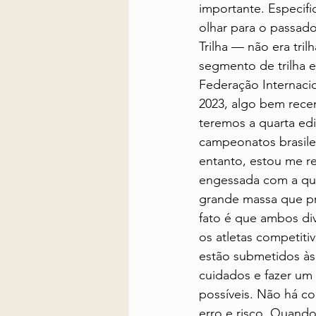
importante. Especif
olhar para o passad
Trilha — não era tri
segmento de trilha 
Federação Internaci
2023, algo bem rece
teremos a quarta edi
campeonatos brasilei
entanto, estou me re
engessada com a qua
grande massa que pr
fato é que ambos di
os atletas competiti
estão submetidos à
cuidados e fazer um
possíveis. Não há co
erro e risco. Quando