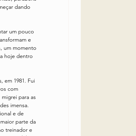
omeçar dando 
ntar um pouco 
transformam e 
os, um momento 
a hoje dentro 
, em 1981. Fui 
ros com 
 migrei para as 
ades imensa. 
onal e de 
 maior parte da 
o treinador e 