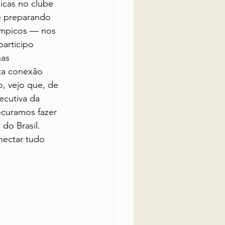
icas no clube 
me preparando 
ímpicos — nos 
articipo 
as 
ta conexão 
, vejo que, de 
ecutiva da 
curamos fazer 
do Brasil. 
nectar tudo 