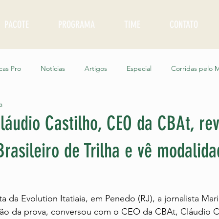
PACOTE
PROGRAMA
TIME
CONTATO
cas Pro
Notícias
Artigos
Especial
Corridas pelo
a
as
Corre Junto Oficinas
Podcast Clube do Corre
Corre
Cláudio Castilho, CEO da CBAt, re
rasileiro de Trilha e vê modalid
o Sol a Sol
 da Evolution Itatiaia, em Penedo (RJ), a jornalista Marin
ção da prova, conversou com o CEO da CBAt, Cláudio Ca