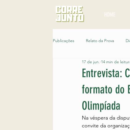
HOME
Publicações
Relato da Prova
Di
17 de jun.
14 min de leitur
Noticias
Corre Junto Entre Vil
Entrevista: 
formato do B
Corridas pelo Brasil
Corre Junt
Olimpíada
Na véspera da disputa
convite da organiza