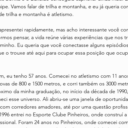
uipe. Vamos falar de trilha e montanha, e eu já queria c
e trilha e montanha é atletismo.
apresentei rapidamente, mas acho interessante você co
ormos pensar, a vida reúne várias experiências que nos 
minho. Eu queria que você conectasse alguns episódi
e o trouxe até aqui para ocupar essa posição que ocup
m, eu tenho 57 anos. Comecei no atletismo com 11 anos
rovas de 800 e 1500 metros, e corri também os 3000 met
róximo da minha graduação, no início da década de 1990,
eci esse universo. Ali abriu-se uma janela de oportunid
 com corredores amadores, até por uma questão profissi
1996 entrei no Esporte Clube Pinheiros, onde construí a
fissional. Foram 24 anos no Pinheiros, onde comecei com