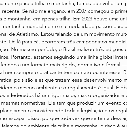
icamente para a trilha e montanha, temos que voltar um
o recente. Se não me engano, em 2007 começou o prime
lha e montanha, era apenas trilha. Em 2023 houve uma uni
e montanha mundialmente e a modalidade passou para a 
onal de Atletismo. Estou falando de um movimento muit
nte. De lá para cá, ocorreram três campeonatos mundiai
ção. No mesmo período, o Brasil realizou três edições 
ros. Portanto, estamos seguindo uma linha global inter
ferindo a um formato mais rígido, normativo e formal —
l nem sempre o praticante tem contato ou interesse. Re
atica, pois são eles que trazem esse desenvolvimento m
videm o mesmo ambiente e o regulamento é igual. É ób
vos e federados há um rigor maior, mas o organizador e 
s mesmas normativas. Ele tem que produzir um evento 
 planejamento considerando toda a legislação e os regu
mo escapar disso, porque toda vez que se tenta desviar,
 falamos do ambiente de trilha e montanha, o risco é a