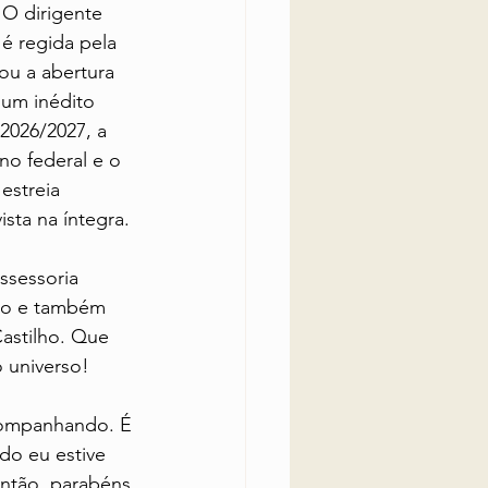
 O dirigente 
é regida pela 
ou a abertura 
um inédito 
2026/2027, a 
no federal e o 
estreia 
sta na íntegra.
ssessoria 
mo e também 
Castilho. Que 
 universo!
companhando. É 
do eu estive 
Então, parabéns 