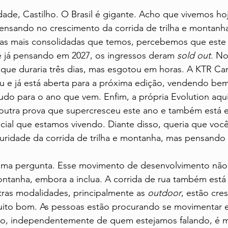
dade, Castilho. O Brasil é gigante. Acho que vivemos ho
nsando no crescimento da corrida de trilha e montanha
 as mais consolidadas que temos, percebemos que este 
é já pensando em 2027, os ingressos deram 
sold out
. No
que duraria três dias, mas esgotou em horas. A KTR C
 e já está aberta para a próxima edição, vendendo bem
tudo para o ano que vem. Enfim, a própria Evolution aq
é outra prova que supercresceu este ano e também está 
al que estamos vivendo. Diante disso, queria que voc
ridade da corrida de trilha e montanha, mas pensand
ima pergunta. Esse movimento de desenvolvimento não 
ontanha, embora a inclua. A corrida de rua também está 
ras modalidades, principalmente as 
outdoor
, estão cre
uito bom. As pessoas estão procurando se movimentar 
to, independentemente de quem estejamos falando, é m