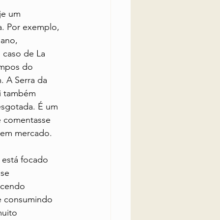
je um 
. Por exemplo, 
ano, 
 caso de La 
ampos do 
. A Serra da 
ui também 
esgotada. É um 
ê comentasse 
o em mercado.
está focado 
se 
scendo 
e consumindo 
uito 