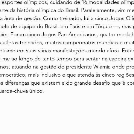
 esportes olímpicos, cuidando de 16 modalidades olímp
rte da história olímpica do Brasil. Paralelamente, vim 
a área de gestão. Como treinador, fui a cinco Jogos Ol
efe de equipe do Brasil, em Paris e em Tóquio —, mas p
uim. Foram cinco Jogos Pan-Americanos, quatro medalh
s atletas treinados, muitos campeonatos mundiais e mui
tismo em suas várias manifestações mundo afora. Então
i-me ao longo de tanto tempo para sentar na cadeira ex
nos, atuando na gestão do presidente Wlamir, onde pro
mocrático, mais inclusivo e que atenda às cinco regiões 
 diferenças que existem e do grande desafio que é co
uarda-chuva único.