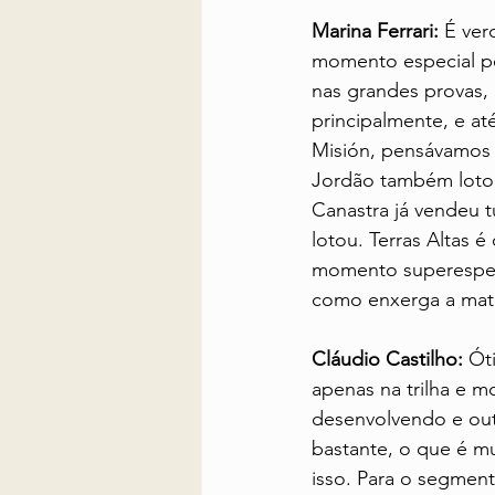
Marina Ferrari:
 É ver
momento especial pe
nas grandes provas,
principalmente, e at
Misión, pensávamos 
Jordão também lotou
Canastra já vendeu 
lotou. Terras Altas 
momento superespeci
como enxerga a matu
Cláudio Castilho:
 Ót
apenas na trilha e m
desenvolvendo e out
bastante, o que é m
isso. Para o segmen