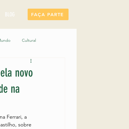
BLOG
FAÇA PARTE
 Mundo
Cultural
 Junto Itatiaia
vela novo
ade na
a Ferrari, a 
stilho, sobre 