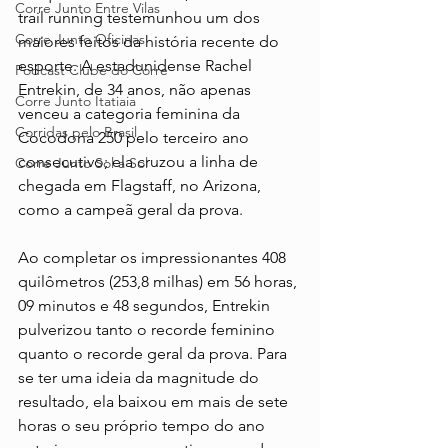
Corre Junto Entre Vilas
trail running testemunhou um dos 
Corre Junto Oficinas
maiores feitos da história recente do 
esporte. A estadunidense Rachel 
Podcast Clube do Corre
Entrekin, de 34 anos, não apenas 
Corre Junto Itatiaia
venceu a categoria feminina da 
Corridas pelo Brasil
Cocodona 250 pelo terceiro ano 
consecutivo; ela cruzou a linha de 
Corre Junto Sol a Sol
chegada em Flagstaff, no Arizona, 
como a campeã geral da prova.
Ao completar os impressionantes 408 
quilômetros (253,8 milhas) em 56 horas, 
09 minutos e 48 segundos, Entrekin 
pulverizou tanto o recorde feminino 
quanto o recorde geral da prova. Para 
se ter uma ideia da magnitude do 
resultado, ela baixou em mais de sete 
horas o seu próprio tempo do ano 