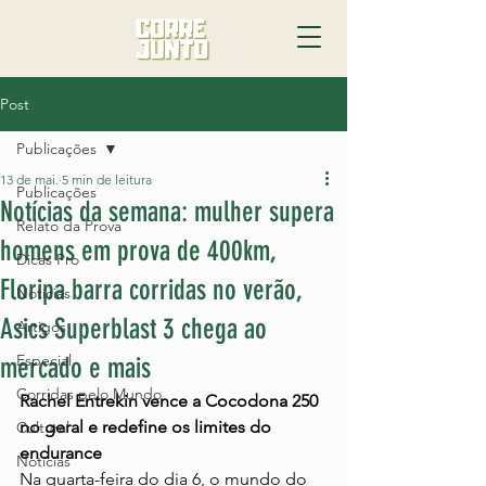
Post
Publicações
13 de mai.
5 min de leitura
Publicações
Notícias da semana: mulher supera
Relato da Prova
homens em prova de 400km,
Dicas Pro
Floripa barra corridas no verão,
Notícias
Asics Superblast 3 chega ao
Artigos
Especial
mercado e mais
Corridas pelo Mundo
Rachel Entrekin vence a Cocodona 250 
no geral e redefine os limites do 
Cultural
endurance
Noticias
Na quarta-feira do dia 6, o mundo do 