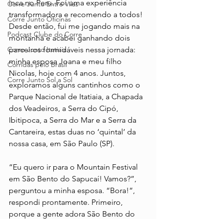
inca no Peru. Foi uma experiência 
Corre Junto Entre Vilas
transformadora e recomendo a todos! 
Corre Junto Oficinas
Desde então, fui me jogando mais na 
Podcast Clube do Corre
montanha e acabei ganhando dois 
Corre Junto Itatiaia
parceiros formidáveis nessa jornada: 
minha esposa Joana e meu filho 
Corridas pelo Brasil
Nicolas, hoje com 4 anos. Juntos, 
Corre Junto Sol a Sol
exploramos alguns cantinhos como o 
Parque Nacional de Itatiaia, a Chapada 
dos Veadeiros, a Serra do Cipó, 
Ibitipoca, a Serra do Mar e a Serra da 
Cantareira, estas duas no ‘quintal’ da 
nossa casa, em São Paulo (SP).
“Eu quero ir para o Mountain Festival 
em São Bento do Sapucaí! Vamos?”, 
perguntou a minha esposa. “Bora!”, 
respondi prontamente. Primeiro, 
porque a gente adora São Bento do 