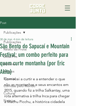
Post
Publicações
30 de mai.
4 min de leitura
Publicações
São Bento do Sapucaí e Mountain
Relato da Prova
Festival: um combo perfeito para
Dicas Pro
quem curte montanha (por Eric
Notícias
Akita)
Artigos
Especial
Comecei a curtir e a entender o que 
são as montanhas e seus encantos em 
Corridas pelo Mundo
2015, quando fiz a trilha Salkantay, uma 
Cultural
rota alternativa à trilha Inca para chegar 
Noticias
a Machu Picchu, a histórica cidadela 