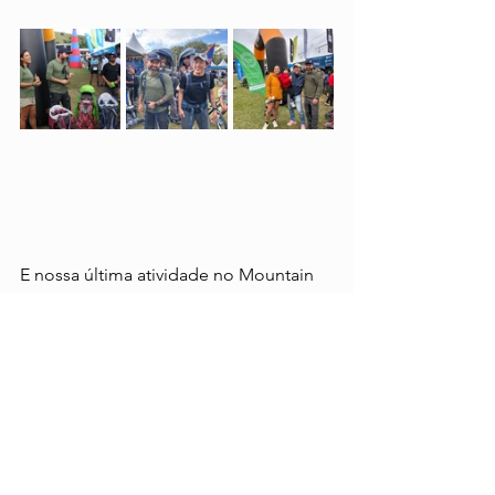
E nossa última atividade no Mountain 
Festival foi bem especial. Encontramos 
o casal Marcela Tenório e Fernando 
Barros, criadores do projeto Cria 
Outdoor, e fizemos uma caminhada 
até o Mirante do Cruzeiro, um famoso 
ponto turístico de São Bento do 
Sapucaí e de onde é possível ter uma 
vista panorâmica muito bonita da 