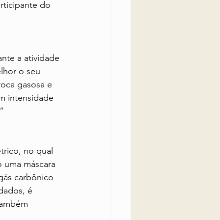
rticipante do 
te a atividade 
elhor o seu 
roca gasosa e 
om intensidade 
”
rico, no qual 
do uma máscara 
gás carbônico 
dados, é 
 também 