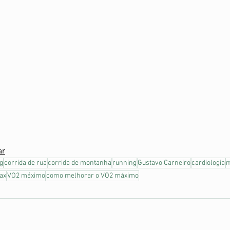
ar
ng
corrida de rua
corrida de montanha
running
Gustavo Carneiro
cardiologia
m
ax
VO2 máximo
como melhorar o VO2 máximo