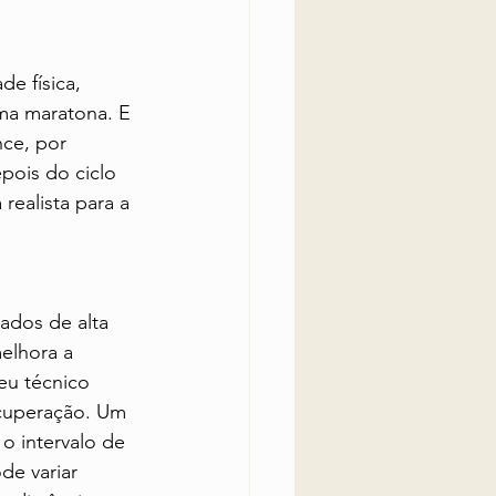
e física, 
ma maratona. E 
ce, por 
pois do ciclo 
realista para a 
ados de alta 
elhora a 
eu técnico 
ecuperação. Um 
o intervalo de 
de variar 