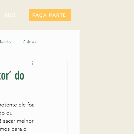
BLOG
FAÇA PARTE
 Mundo
Cultural
 Junto Itatiaia
or’ do
tente ele for, 
do ou 
 sacar melhor 
imos para o 