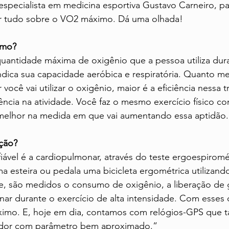
 especialista em medicina esportiva Gustavo Carneiro, pa
ar tudo sobre o VO2 máximo. Dá uma olhada!
imo?
antidade máxima de oxigênio que a pessoa utiliza duran
 indica sua capacidade aeróbica e respiratória. Quanto m
ocê vai utilizar o oxigênio, maior é a eficiência nessa t
tência na atividade. Você faz o mesmo exercício físico c
melhor na medida em que vai aumentando essa aptidão.
ção?
ável é a cardiopulmonar, através do teste ergoespiromét
a esteira ou pedala uma bicicleta ergométrica utilizan
te, são medidos o consumo de oxigênio, a liberação de 
nar durante o exercício de alta intensidade. Com esses 
ximo. E, hoje em dia, contamos com relógios-GPS que
cador com parâmetro bem aproximado.”