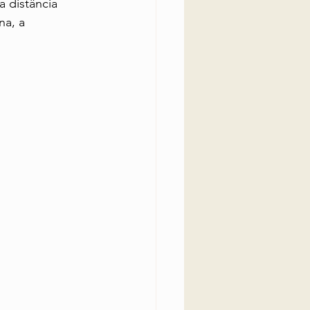
 distância 
a, a 