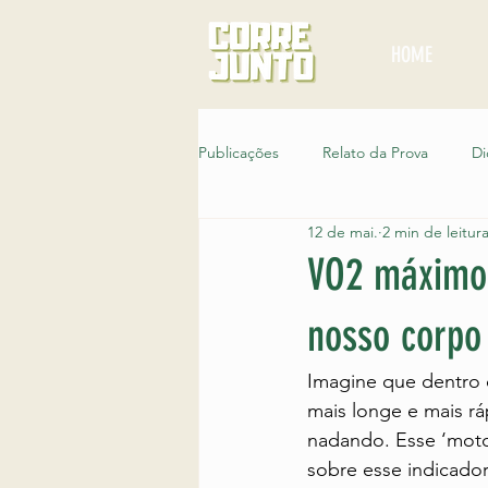
HOME
Publicações
Relato da Prova
Di
12 de mai.
2 min de leitur
Noticias
Corre Junto Entre Vil
VO2 máximo:
nosso corpo
Corridas pelo Brasil
Corre Junt
Imagine que dentro d
mais longe e mais r
nadando. Esse ‘moto
sobre esse indicado