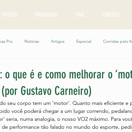
PACOTE
PROGRAMA
TIME
CONTATO
cas Pro
Notícias
Artigos
Especial
Corridas pelo
a
as
Corre Junto Oficinas
Podcast Clube do Corre
Corre
 o que é e como melhorar o ‘mot
 (por Gustavo Carneiro)
o Sol a Sol
o seu corpo tem um ‘motor’. Quanto mais eficiente e po
ápido você poderá chegar a um lugar correndo, pedalan
r’ seria, numa analogia, o nosso VO2 máximo. Para você
r de performance tão falado no mundo do esporte, ped