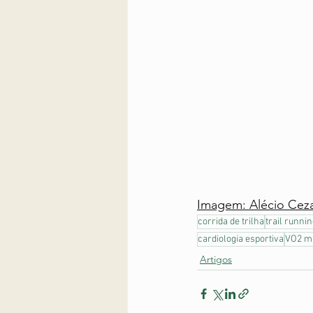
Imagem: Alécio Cez
corrida de trilha
trail runni
cardiologia esportiva
VO2 m
Artigos