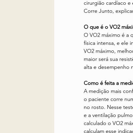
cirurgião cardíaco e
Corre Junto, explic
O que é o VO2 máx
O VO2 máximo é a qu
física intensa, e ele
VO2 máximo, melhor v
maior será sua resis
alta e desempenho 
Como é feita a medi
A medição mais confi
o paciente corre num
no rosto. Nesse tes
e a ventilação pulmo
calculado o VO2 má
calculam esse indi