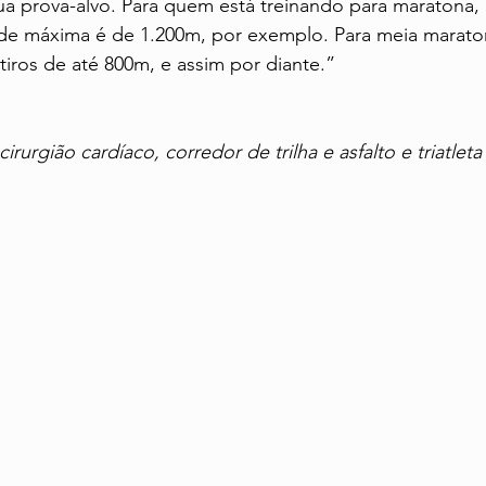
 prova-alvo. Para quem está treinando para maratona, a
de máxima é de 1.200m, por exemplo. Para meia maraton
iros de até 800m, e assim por diante.”
rurgião cardíaco, corredor de trilha e asfalto e triatleta