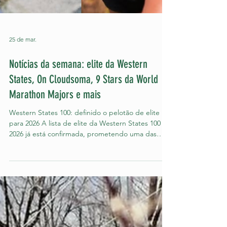
25 de mar.
Notícias da semana: elite da Western
States, On Cloudsoma, 9 Stars da World
Marathon Majors e mais
Western States 100: definido o pelotão de elite
para 2026 A lista de elite da Western States 100 de
2026 já está confirmada, prometendo uma das
edições mais competitivas da história nos dias 26 e
27 de junho, nos Estados Unidos. Com o retorno
de lendas do esporte e a chegada de estrelas do
asfalto, a prova de 160 km na Califórnia será o
grande palco do trail running mundial este ano. O
destaque fica para a tentativa de quebra de
recordes e a forte presença internacional desaf