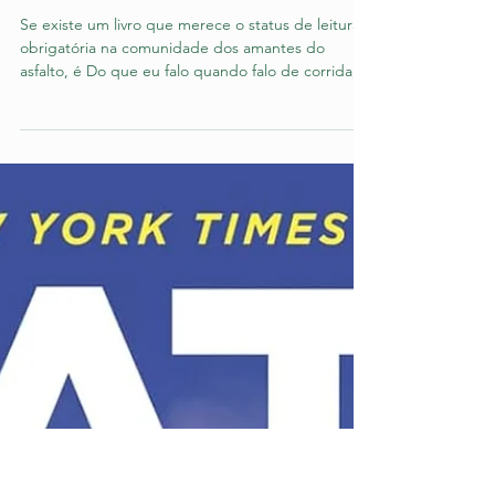
quando falo de corrida’, de Haruki
Murakami
Se existe um livro que merece o status de leitura
obrigatória na comunidade dos amantes do
asfalto, é Do que eu falo quando falo de corrida,
do consagrado escritor japonês Haruki Murakami.
Longe de ser um manual técnico ou uma biografia
repleta de pódios, a obra se consolidou como um
verdadeiro clássico entre os corredores
justamente por despir o esporte de qualquer
vaidade e focar naquilo que acontece dentro da
mente de quem decide colocar um pé na frente
do outro, quilômetr