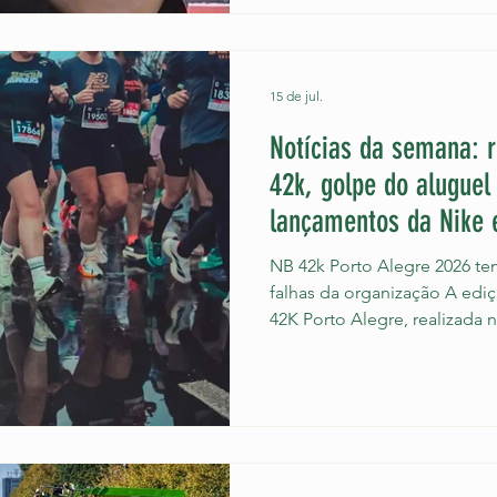
dias desaparecido. Daniel e
de junho, quando saiu de ca
interior do estado. Ele foi 
no bai
15 de jul.
Notícias da semana: 
42k, golpe do alugue
lançamentos da Nike e
NB 42k Porto Alegre 2026 te
falhas da organização A edi
42K Porto Alegre, realizada 
consolidou-se como um mar
tempo, um desafio logístico
corredores, o evento presenc
marroquino Zineddine Ouria 
com o tempo de 2h08min49s,
maratona mais rápida já disp