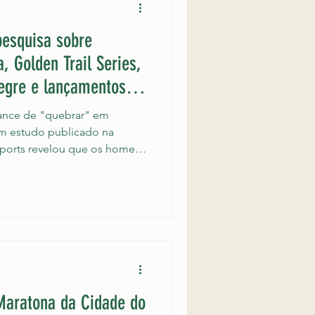
pesquisa sobre
, Golden Trail Series,
egre e lançamentos de
nce de "quebrar" em
m estudo publicado na
 Reports revelou que os homens
s de "quebrar" durante uma
mulheres. O colapso foi
res como uma queda de 20%
 na segunda metade da prova.
co de dados histórico com
atona de Berlim entre 1999 e
Maratona da Cidade do