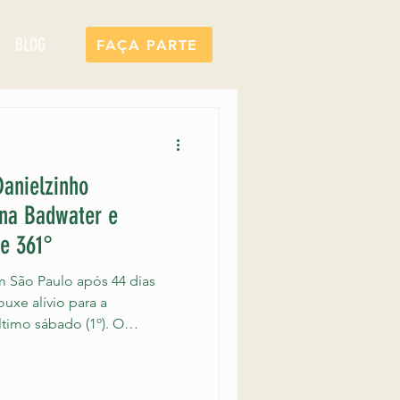
BLOG
FAÇA PARTE
Danielzinho
 na Badwater e
e 361°
 São Paulo após 44 dias
uxe alívio para a
timo sábado (1º). O
dista sul-americano Daniel
nielzinho, de 28 anos, foi
 São Paulo após passar 44