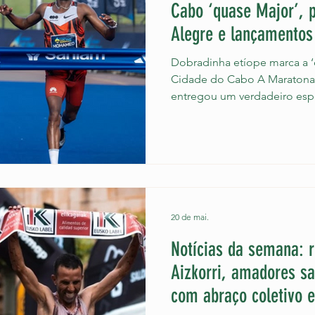
Cabo ‘quase Major’, 
Alegre e lançamentos
Salomon
Dobradinha etíope marca a 
Cidade do Cabo A Maratona
entregou um verdadeiro esp
na África do Sul. Sob condiçõ
etíope Mohamed Esa conquist
carreira em maratonas de for
tempo de 2h04min55s. Além 
anterior da prova em mais de
estabeleceu o tempo mais r
maratona no continen
20 de mai.
Notícias da semana: 
Aizkorri, amadores sa
com abraço coletivo e