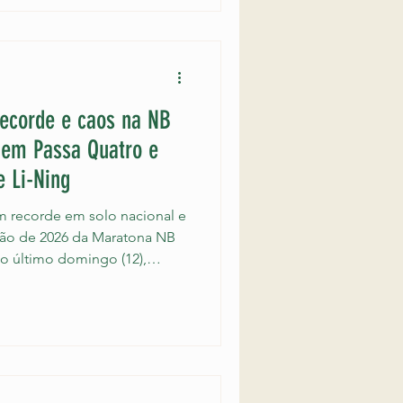
stava sumido desde o dia 19
sa em Paraguaçu Paulista, no
reconhecido por um pedestre
recorde e caos na NB
l em Passa Quatro e
 Li-Ning
m recorde em solo nacional e
ção de 2026 da Maratona NB
no último domingo (12),
co esportivo e, ao mesmo
. Reunindo mais de 20 mil
iou um feito inédito: o
venceu a prova principal
 o novo recorde para a
utada em solo brasileiro. A