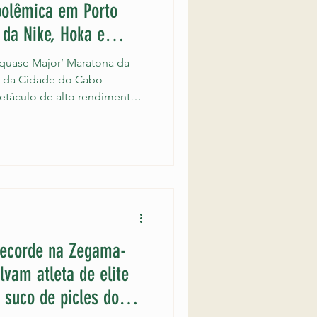
polêmica em Porto
 da Nike, Hoka e
‘quase Major’ Maratona da
 da Cidade do Cabo
etáculo de alto rendimento
es climáticas ideais, o
ou a primeira vitória de sua
ma triunfal, cravando o
de pulverizar o recorde
 três minutos, Esa
ápido já registrado em uma
recorde na Zegama-
lvam atleta de elite
 suco de picles do