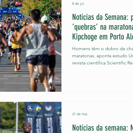
grande
8 de jul.
Notícias da Semana: 
‘quebras’ na maratona
Kipchoge em Porto Al
tênis
Homens têm o dobro de cha
maratonas, aponta estudo U
revista científica Scientific
têm duas vezes mais chance
maratona em comparação às 
definido pelos pesquisado
ou mais no ritmo de corrida
A pesquisa analisou um ban
873.334 participações na Mar
2025. Em
27 de mai.
Notícias da semana: 