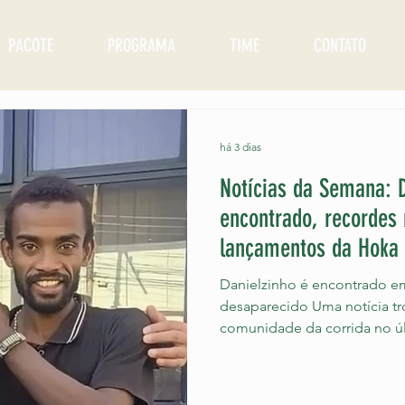
PACOTE
PROGRAMA
TIME
CONTATO
há 3 dias
Notícias da Semana: 
encontrado, recordes
lançamentos da Hoka 
Danielzinho é encontrado em
desaparecido Uma notícia tro
comunidade da corrida no úl
maratonista olímpico e recor
Ferreira do Nascimento, o Da
localizado na Zona Leste de