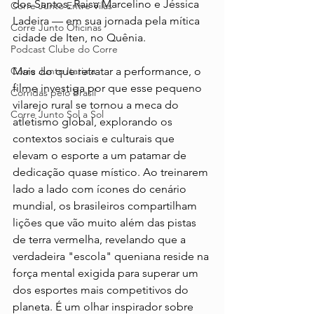
dos Santos, Raisa Marcelino e Jéssica 
Corre Junto Entre Vilas
Ladeira — em sua jornada pela mítica 
Corre Junto Oficinas
cidade de Iten, no Quênia. 
Podcast Clube do Corre
Corre Junto Itatiaia
Mais do que retratar a performance, o 
filme investiga por que esse pequeno 
Corridas pelo Brasil
vilarejo rural se tornou a meca do 
Corre Junto Sol a Sol
atletismo global, explorando os 
contextos sociais e culturais que 
elevam o esporte a um patamar de 
dedicação quase místico. Ao treinarem 
lado a lado com ícones do cenário 
mundial, os brasileiros compartilham 
lições que vão muito além das pistas 
de terra vermelha, revelando que a 
verdadeira "escola" queniana reside na 
força mental exigida para superar um 
dos esportes mais competitivos do 
planeta. É um olhar inspirador sobre 