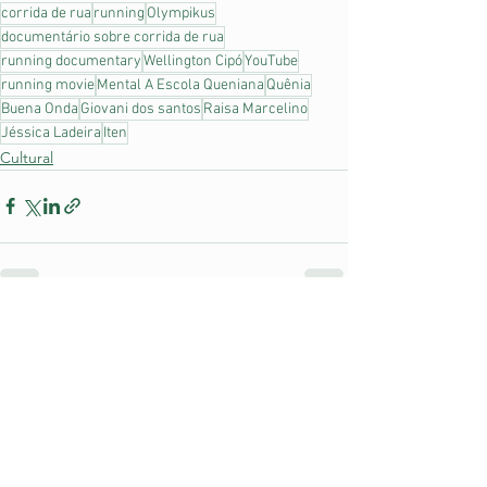
corrida de rua
running
Olympikus
documentário sobre corrida de rua
running documentary
Wellington Cipó
YouTube
running movie
Mental A Escola Queniana
Quênia
Buena Onda
Giovani dos santos
Raisa Marcelino
Jéssica Ladeira
Iten
Cultural
Ver tudo
Posts recentes