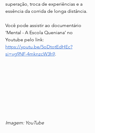
superação, troca de experiências e a 
essência da corrida de longa distância.
Você pode assistir ao documentário 
‘Mental - A Escola Queniana’ no 
Youtube pelo link: 
https://youtu.be/5oDtotEdHEc?
si=vg9NF-4mknzcW3h9
.
Imagem: YouTube