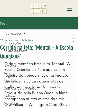
Post
Publicações
27 de fev.
1 min de leitura
Publicações
Corrida na tela: ‘Mental - A Escola
Relato da Prova
Queniana’
Dicas Pro
O documentário brasileiro ‘Mental - A 
Notícias
Escola Queniana’ não é apenas um 
Artigos
registro de treinos, mas uma imersão 
Especial
profunda na cultura que molda os 
melhores corredores do mundo. 
Corridas pelo Mundo
Produzido pela Buena Onda, o filme 
Cultural
acompanha quatro atletas do time 
Noticias
Olympikus — Wellington Cipó, Giovani 