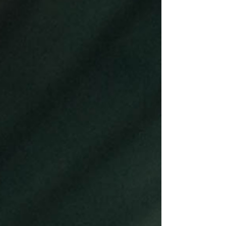
Não é um processo simples e nem todos os
atletas serão capazes de otimizar a eficiência do
corpo no uso de energia e hidratação. Estamos
falando de atletas altamente adaptados e
treinados para utilizar gordura como fonte
principal de ene