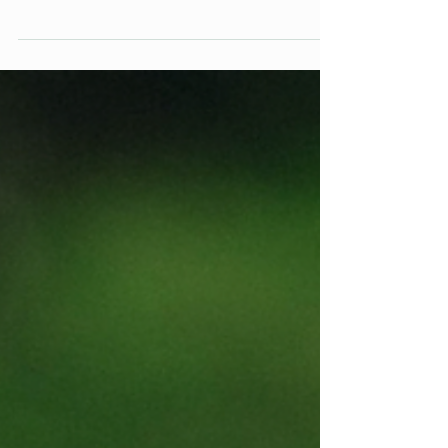
recomendado usar os bastões? (pergunta de
Michele Melo) Os bastões em geral podem ser
usados em provas com mais de 1000m de desnível
positivo ou acima dos 42k, mas não existe verdade
nisso. Você pode usar em qualquer prova desde
que você se sinta bem com eles! E o mais
importante: que você treine regularmente com
eles, sabendo usá-los e tornando-os eficientes
para seu desempenho. Manuel Lago Treinador,
sócio-diretor da ML Mix Run e ultram