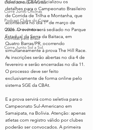
Atletismo (CBAt) oficializou os 
Corre Junto Entre Vilas
detalhes para o Campeonato Brasileiro 
Corre Junto Oficinas
de Corrida de Trilha e Montanha, que 
Podcast Clube do Corre
acontecerá no dia 1º de março de 
Corre Junto Itatiaia
2026. O evento será sediado no Parque 
Estadual da Serra da Baitaca, em 
Corridas pelo Brasil
Quatro Barras/PR, ocorrendo 
Corre Junto Sol a Sol
simultaneamente à prova The Hill Race. 
As inscrições serão abertas no dia 4 de 
fevereiro e serão encerradas no dia 11. 
O processo deve ser feito 
exclusivamente de forma online pelo 
sistema SGE da CBAt.
E a prova servirá como seletiva para o 
Campeonato Sul-Americano em 
Samaipata, na Bolívia. Atenção: apenas 
atletas com registro válido por clubes 
poderão ser convocados. A primeira 