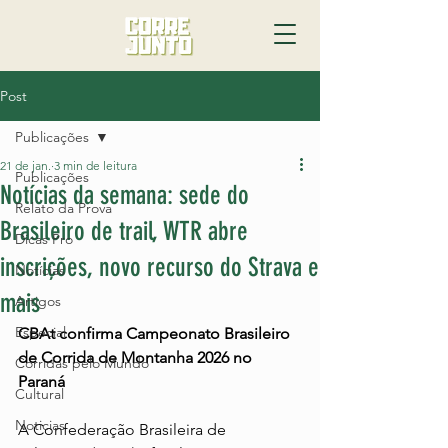
Post
Publicações
21 de jan.
3 min de leitura
Publicações
Notícias da semana: sede do
Relato da Prova
Brasileiro de trail, WTR abre
Dicas Pro
inscrições, novo recurso do Strava e
Notícias
mais
Artigos
Especial
CBAt confirma Campeonato Brasileiro 
de Corrida de Montanha 2026 no 
Corridas pelo Mundo
Paraná
Cultural
Noticias
A Confederação Brasileira de 